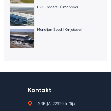
PVF Traders | Šimanovci
Meridijan Šped | Krnješevci
Kontakt
SRBIJA, 22320 Inđija